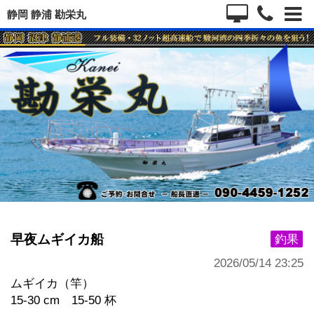
静岡 静浦 勘栄丸
早夜ムギイカ船
釣果
2026/05/14 23:25
ムギイカ（竿）
15-30 cm 15-50 杯