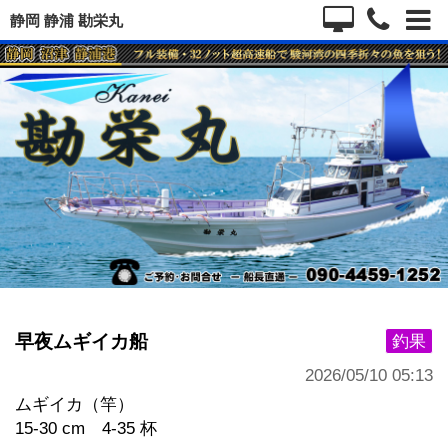
静岡 静浦 勘栄丸
早夜ムギイカ船
釣果
2026/05/10 05:13
ムギイカ（竿）
15-30 cm 4-35 杯