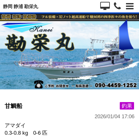
静岡 静浦 勘栄丸
甘鯛船
釣果
2026/01/04 17:06
アマダイ
0.3-0.8 kg 0-6 匹